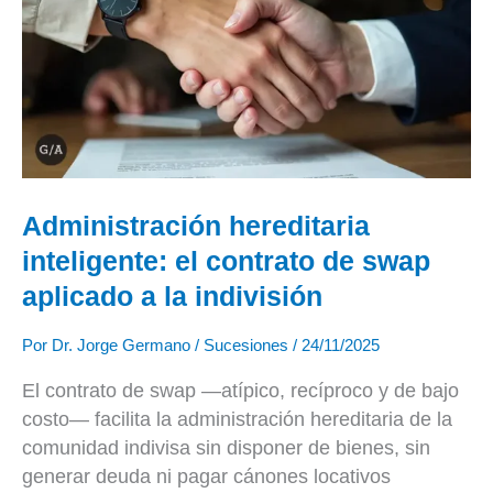
el
contrato
de
swap
aplicado
a
la
indivisión
Administración hereditaria
inteligente: el contrato de swap
aplicado a la indivisión
Por
Dr. Jorge Germano
/
Sucesiones
/
24/11/2025
El contrato de swap —atípico, recíproco y de bajo
costo— facilita la administración hereditaria de la
comunidad indivisa sin disponer de bienes, sin
generar deuda ni pagar cánones locativos