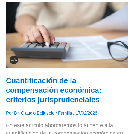
Cuantificación
de
la
compensación
económica:
criterios
jurisprudenciales
Cuantificación de la
compensación económica:
criterios jurisprudenciales
Por
Dr. Claudio Belluscio
/
Familia
/
17/02/2026
En este artículo abordaremos lo atinente a la
cuantificación de la compensación económica en