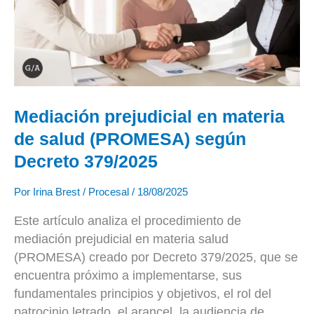
salud
(PROMESA)
según
Decreto
379/2025
Mediación prejudicial en materia
de salud (PROMESA) según
Decreto 379/2025
Por
Irina Brest
/
Procesal
/
18/08/2025
Este artículo analiza el procedimiento de
mediación prejudicial en materia salud
(PROMESA) creado por Decreto 379/2025, que se
encuentra próximo a implementarse, sus
fundamentales principios y objetivos, el rol del
patrocinio letrado, el arancel, la audiencia de