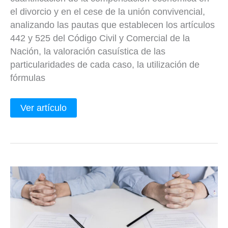
el divorcio y en el cese de la unión convivencial,
analizando las pautas que establecen los artículos
442 y 525 del Código Civil y Comercial de la
Nación, la valoración casuística de las
particularidades de cada caso, la utilización de
fórmulas
Ver artículo
¿Alimentos
o
compensación
económica?
¿Qué
conviene
pedir