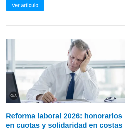
Ver artículo
Reforma
laboral
2026:
honorarios
en
cuotas
y
solidaridad
en
costas
del
abogado
laboralista
Reforma laboral 2026: honorarios
en cuotas y solidaridad en costas