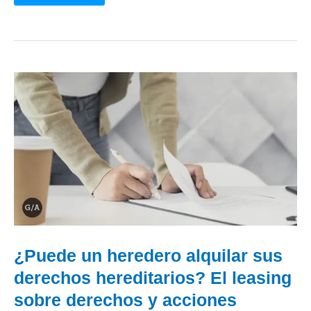
¿Puede
un
heredero
alquilar
sus
derechos
hereditarios?
El
leasing
sobre
derechos
y
acciones
hereditarias
¿Puede un heredero alquilar sus
derechos hereditarios? El leasing
sobre derechos y acciones