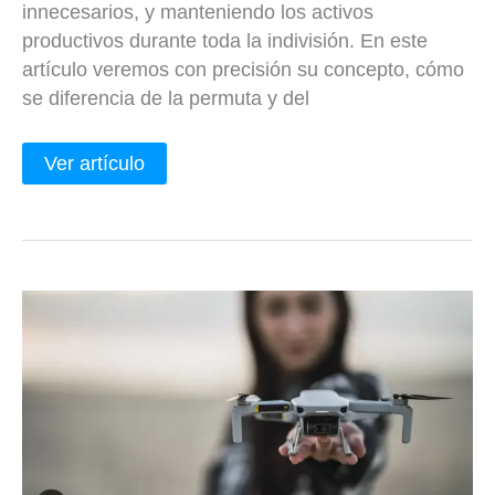
innecesarios, y manteniendo los activos
productivos durante toda la indivisión. En este
artículo veremos con precisión su concepto, cómo
se diferencia de la permuta y del
Ver artículo
Transmisión
de
drones
en
una
sucesión