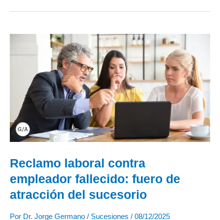
Reclamo
laboral
contra
empleador
fallecido:
fuero
de
atracción
del
sucesorio
Reclamo laboral contra
empleador fallecido: fuero de
atracción del sucesorio
Por
Dr. Jorge Germano
/
Sucesiones
/
08/12/2025