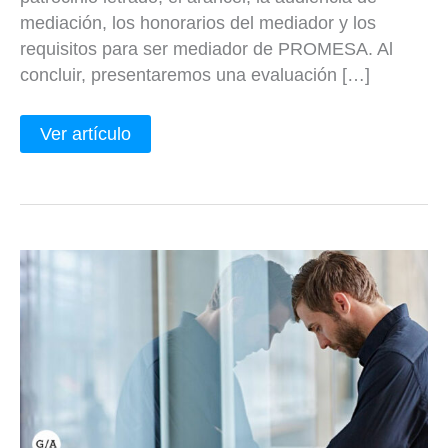
mediación, los honorarios del mediador y los
requisitos para ser mediador de PROMESA. Al
concluir, presentaremos una evaluación […]
Ver artículo
Cuantificación
del
daño
moral