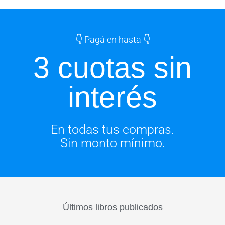
👇 Pagá en hasta 👇
3 cuotas sin
interés
En todas tus compras.
Sin monto mínimo.
Últimos libros publicados