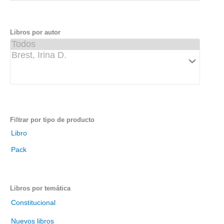
s
c
a
Libros por autor
r
p
o
r
t
í
t
Filtrar por tipo de producto
u
Libro
l
Pack
o
Libros por temática
Constitucional
Nuevos libros