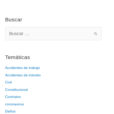
Buscar
B
u
s
c
Temáticas
a
r
Accidentes de trabajo
p
Accidentes de tránsito
o
Civil
r
Constitucional
:
Contratos
coronavirus
Daños