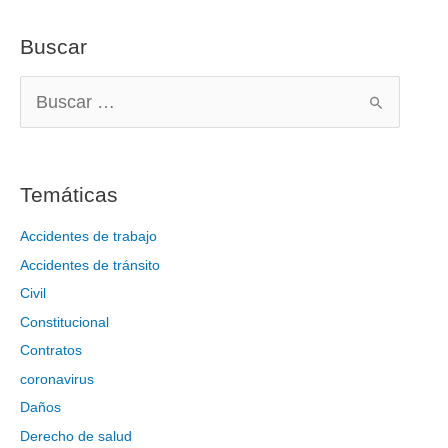
Buscar
B
u
s
c
Temáticas
a
r
Accidentes de trabajo
p
Accidentes de tránsito
o
Civil
r
Constitucional
:
Contratos
coronavirus
Daños
Derecho de salud