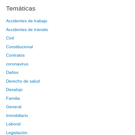
c
Temáticas
a
r
Accidentes de trabajo
p
Accidentes de tránsito
o
Civil
r
Constitucional
:
Contratos
coronavirus
Daños
Derecho de salud
Desalojo
Familia
General
Inmobiliario
Laboral
Legislación