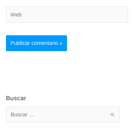
Web
Buscar
B
u
s