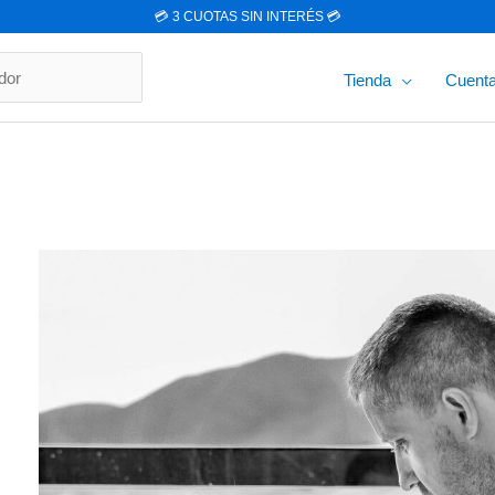
💳 3 CUOTAS SIN INTERÉS 💳
r
Tienda
Cuent