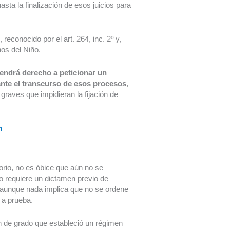
sta la finalización de esos juicios para
reconocido por el art. 264, inc. 2º y,
hos del Niño.
tendrá derecho a peticionar un
nte el transcurso de esos procesos
,
raves que impidieran la fijación de
n
orio, no es óbice que aún no se
no requiere un dictamen previo de
n, aunque nada implica que no se ordene
 a prueba.
n de grado que estableció un régimen