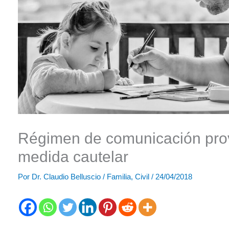
Régimen de comunicación pro
medida cautelar
Por
Dr. Claudio Belluscio
/
Familia
,
Civil
/
24/04/2018