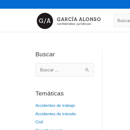
Ir
al
contenido
Buscado
Buscar
B
u
s
Temáticas
c
a
Accidentes de trabajo
r
Accidentes de tránsito
p
o
Civil
r