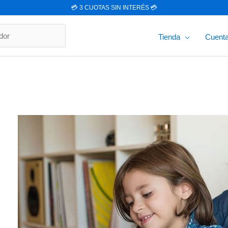
💳 3 CUOTAS SIN INTERÉS 💳
r
Tienda
Cuent