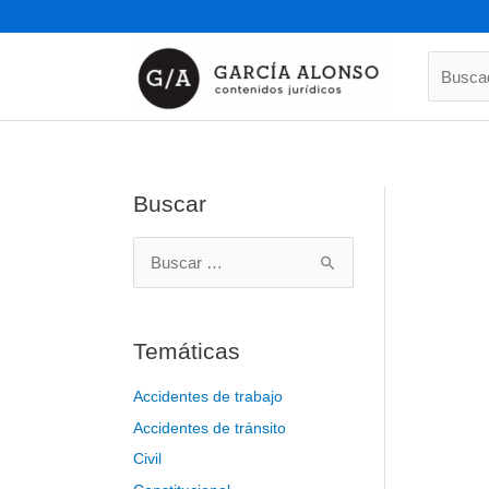
Ir
al
contenido
Buscado
Buscar
B
u
s
Temáticas
c
a
Accidentes de trabajo
r
Accidentes de tránsito
p
o
Civil
r