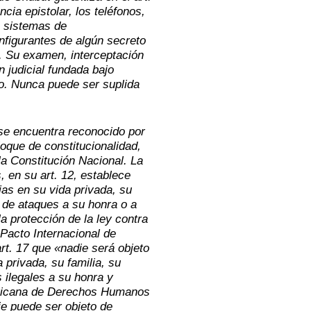
cia epistolar, los teléfonos,
s sistemas de
figurantes de algún secreto
s. Su examen, interceptación
n judicial fundada bajo
so. Nunca puede ser suplida
 se encuentra reconocido por
loque de constitucionalidad,
 la Constitución Nacional. La
en su art. 12, establece
ias en su vida privada, su
i de ataques a su honra o a
a protección de la ley contra
 Pacto Internacional de
rt. 17 que «nadie será objeto
a privada, su familia, su
 ilegales a su honra y
ericana de Derechos Humanos
die puede ser objeto de