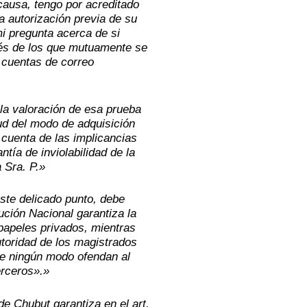
 causa, tengo por acreditado
a autorización previa de su
i pregunta acerca de si
vés de los que mutuamente se
s cuentas de correo
la valoración de esa prueba
ud del modo de adquisición
 cuenta de las implicancias
tía de inviolabilidad de la
 Sra. P.»
ste delicado punto, debe
tución Nacional garantiza la
 papeles privados, mientras
utoridad de los magistrados
de ningún modo ofendan al
erceros».»
de Chubut garantiza en el art.