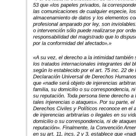
53 que «los papeles privados, la corresponden
las comunicaciones de cualquier especie, lo
almacenamiento de datos y los elementos con
profesional amparado por ley, son inviolable
o intervención sólo puede realizarse por orde
responsabilidad del magistrado que lo dispu
por la conformidad del afectado».»
«A su vez, el derecho a la intimidad también
los tratados internacionales integrantes del b
según lo establecido por el art. 75 inc. 22 de
Declaración Universal de Derechos Humanos, 
que «nadie será objeto de injerencias arbitrar
familia, su domicilio o su correspondencia, n
su reputación. Toda persona tiene derecho a l
tales injerencias o ataques». Por su parte, el
Derechos Civiles y Políticos reconoce en el a
de injerencias arbitrarias o ilegales en su vid
domicilio o su correspondencia, ni de ataques
reputación». Finalmente, la Convención Am
en su art. 11, incs. 2 y 3, establece que «na