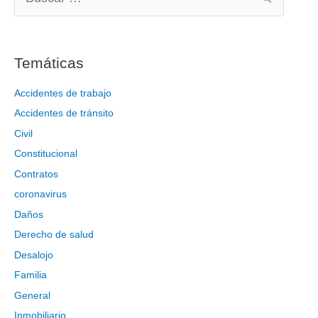
B
u
s
c
Temáticas
a
r
Accidentes de trabajo
p
Accidentes de tránsito
o
Civil
r
Constitucional
:
Contratos
coronavirus
Daños
Derecho de salud
Desalojo
Familia
General
Inmobiliario