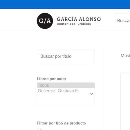
Ir
al
contenido
Buscado
B
Most
u
s
c
Libros por autor
a
r
p
o
r
t
Filtrar por tipo de producto
í