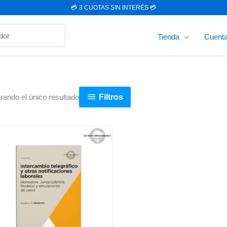
💳 3 CUOTAS SIN INTERÉS 💳
r
Tienda
Cuent
Filtros
rando el único resultado