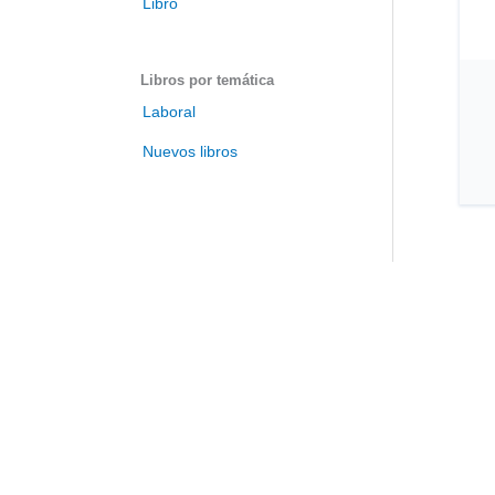
Libro
t
u
l
Libros por temática
o
Laboral
Nuevos libros