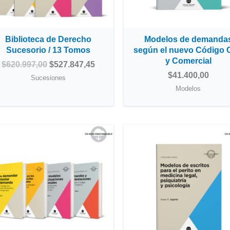
Biblioteca de Derecho
Modelos de demanda
Sucesorio / 13 Tomos
según el nuevo Código C
y Comercial
$
620.997,00
$
527.847,45
$
41.400,00
Sucesiones
Modelos
El
El
precio
precio
original
actual
era:
es:
$213.130,00.
$181.160,50.