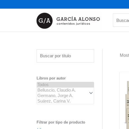
Ir
al
contenido
Buscado
B
Most
u
s
c
Libros por autor
a
r
p
o
r
t
Filtrar por tipo de producto
í