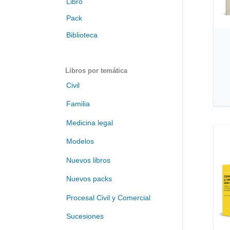
Libro
t
u
Pack
l
Biblioteca
o
Libros por temática
Civil
Familia
Medicina legal
Modelos
Nuevos libros
Nuevos packs
Procesal Civil y Comercial
Sucesiones