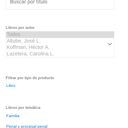
u
s
c
a
Libros por autor
r
p
o
r
t
í
t
Filtrar por tipo de producto
u
Libro
l
o
Libros por temática
Familia
Penal y procesal penal