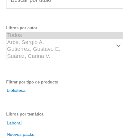
u
s
c
a
Libros por autor
r
p
o
r
t
í
t
Filtrar por tipo de producto
u
Biblioteca
l
o
Libros por temática
Laboral
Nuevos packs